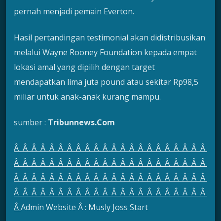
pernah menjadi pemain Everton.
Hasil pertandingan testimonial akan didistribusikan
melalui Wayne Rooney Foundation kepada empat
lokasi amal yang dipilih dengan target
mendapatkan lima juta pound atau sekitar Rp98,5
miliar untuk anak-anak kurang mampu.
sumber :
Tribunnews.Com
Â Â Â Â Â Â Â Â Â Â Â Â Â Â Â Â Â Â Â Â Â Â
Â Â Â Â Â Â Â Â Â Â Â Â Â Â Â Â Â Â Â Â Â Â
Â Â Â Â Â Â Â Â Â Â Â Â Â Â Â Â Â Â Â Â Â Â
Â Â Â Â Â Â Â Â Â Â Â Â Â Â Â Â Â Â Â Â Â Â
Â
Admin Website Â : Musly Joss Start