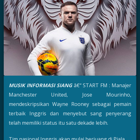
MUSIK INFORMASI SIANG
â€“ START FM : Manajer
Manchester United, Jose Mourinho,
mendeskripsikan Wayne Rooney sebagai pemain
terbaik Inggris dan menyebut sang penyerang
telah memiliki status itu satu dekade lebih.
Tim nasional Inggris akan mulai berjuang di Piala