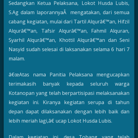
Sedangkan Ketua Pelaksana, Lokot Husda Lubis,
S.Ag dalam laporannyaÂ mengatakan, dari semua
cabang kegiatan, mulai dari Tartil Alqurâ€™an, Hifzil
Alqurâ€™an, Tafsir Alqurâ€™an, Fahmil Alquran,
Syarhil Alqurâ€™an, Khottil Alqurâ€™an dan Seni
Nasyid sudah selesai di laksanakan selama 6 hari 7
malam.
â€œAtas nama Panitia Pelaksana mengucapkan
terimakasih banyak kepada seluruh warga
Kotanopan yang telah berpartisipasi melaksanakan
kegiatan ini. Kiranya kegiatan serupa di tahun
depan dapat dilaksanakan dengan lebih baik dan
lebih meriah lagi,â€ ucap Lokot Husda Lubis.
Dalam kegiatan ini, desa Tobang yang telah