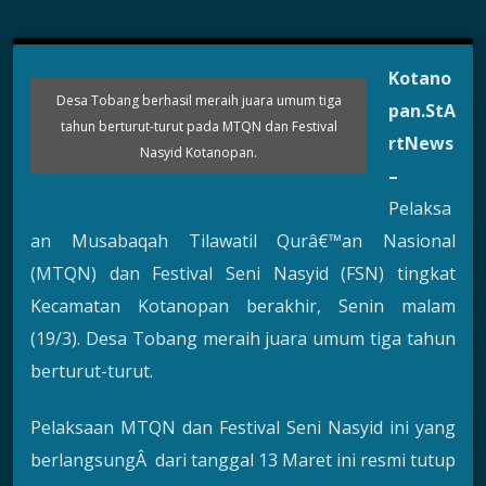
Kotano
Desa Tobang berhasil meraih juara umum tiga
pan
.StA
tahun berturut-turut pada MTQN dan Festival
rtNews
Nasyid Kotanopan.
–
Pelaksa
an Musabaqah Tilawatil Qurâ€™an Nasional
(MTQN) dan Festival Seni Nasyid (FSN) tingkat
Kecamatan Kotanopan berakhir, Senin malam
(19/3). Desa Tobang meraih juara umum tiga tahun
berturut-turut.
Pelaksaan MTQN dan Festival Seni Nasyid ini yang
berlangsungÂ dari tanggal 13 Maret ini resmi tutup