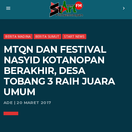
menu
chevron_right
BERITA MADINA
BERITA SUMUT
START NEWS
MTQN DAN FESTIVAL
NASYID KOTANOPAN
BERAKHIR, DESA
TOBANG 3 RAIH JUARA
UMUM
ADE | 20 MARET 2017