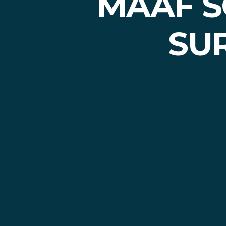
MAAF S
SUR