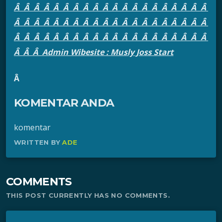
Â Â Â Â Â Â Â Â Â Â Â Â Â Â Â Â Â Â Â Â
Â Â Â Â Â Â Â Â Â Â Â Â Â Â Â Â Â Â Â Â
Â Â Â Â Â Â Â Â Â Â Â Â Â Â Â Â Â Â Â Â
Â Â Â Admin Wibesite : Musly Joss Start
Â
KOMENTAR ANDA
komentar
WRITTEN BY
ADE
COMMENTS
THIS POST CURRENTLY HAS NO COMMENTS.