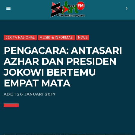
menu
chevron_right
BERITA NASIONAL
MUSIK & INFORMASI
NEWS
PENGACARA: ANTASARI
AZHAR DAN PRESIDEN
JOKOWI BERTEMU
EMPAT MATA
ADE | 26 JANUARI 2017