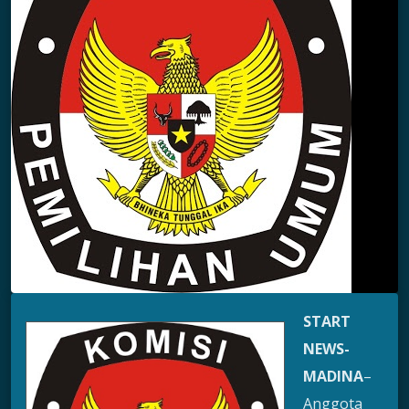
START
NEWS-
MADINA
–
Anggota