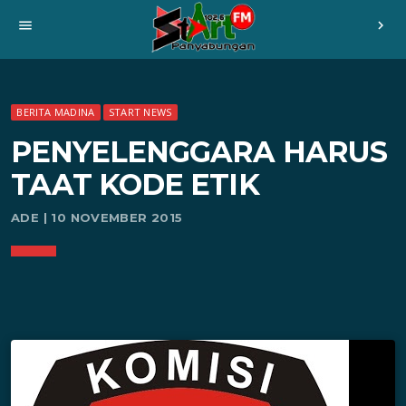
menu
chevron_right
BERITA MADINA
START NEWS
PENYELENGGARA HARUS
TAAT KODE ETIK
ADE | 10 NOVEMBER 2015