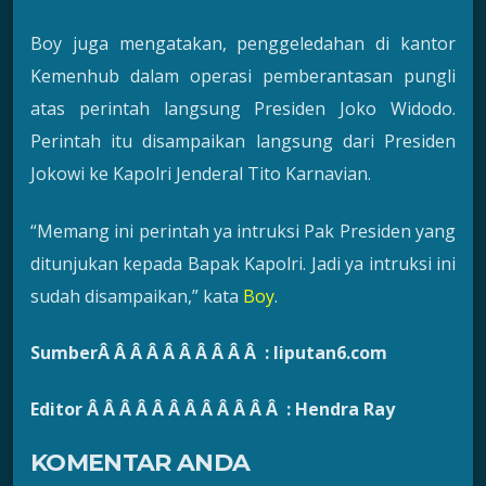
Boy juga mengatakan, penggeledahan di kantor
Kemenhub dalam operasi pemberantasan pungli
atas perintah langsung Presiden Joko Widodo.
Perintah itu disampaikan langsung dari Presiden
Jokowi ke Kapolri Jenderal Tito Karnavian.
“Memang ini perintah ya intruksi Pak Presiden yang
ditunjukan kepada Bapak Kapolri. Jadi ya intruksi ini
sudah disampaikan,” kata
Boy
.
SumberÂ Â Â Â Â Â Â Â Â Â : liputan6.com
Editor Â Â Â Â Â Â Â Â Â Â Â Â : Hendra Ray
KOMENTAR ANDA