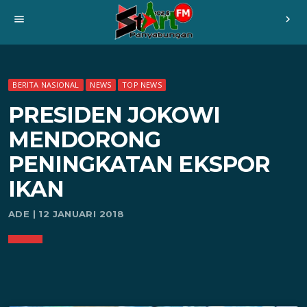
menu
chevron_right
BERITA NASIONAL
NEWS
TOP NEWS
PRESIDEN JOKOWI
MENDORONG
PENINGKATAN EKSPOR
IKAN
ADE | 12 JANUARI 2018