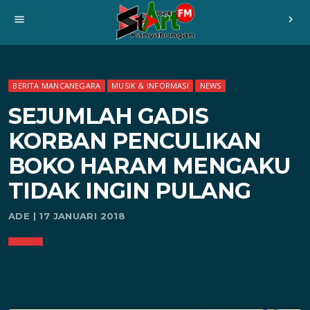
menu
chevron_right
BERITA MANCANEGARA
MUSIK & INFORMASI
NEWS
SEJUMLAH GADIS
KORBAN PENCULIKAN
BOKO HARAM MENGAKU
TIDAK INGIN PULANG
ADE | 17 JANUARI 2018