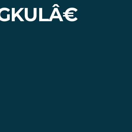
KULÂ€