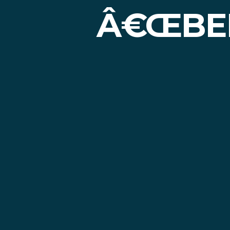
Â€ŒBE