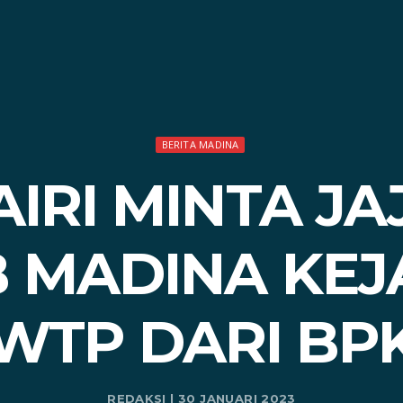
BERITA MADINA
IRI MINTA J
 MADINA KEJA
WTP DARI BP
REDAKSI | 30 JANUARI 2023