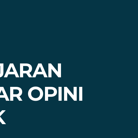
AJARAN
R OPINI
K