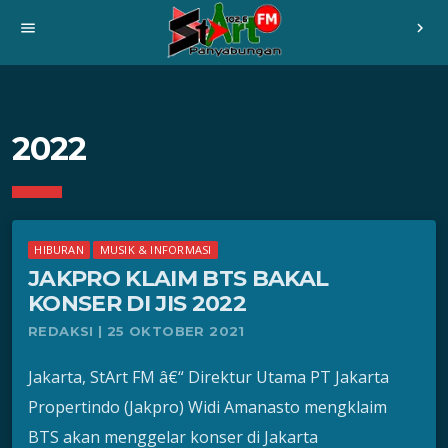
menu
chevron_right
2022
HIBURAN
MUSIK & INFORMASI
JAKPRO KLAIM BTS BAKAL
KONSER DI JIS 2022
REDAKSI | 25 OKTOBER 2021
Jakarta, StArt FM â€“ Direktur Utama PT Jakarta
Propertindo (Jakpro) Widi Amanasto mengklaim
BTS akan menggelar konser di Jakarta