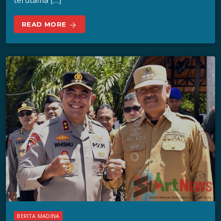
terutama […]
READ MORE
arrow_forward
BERITA MADINA