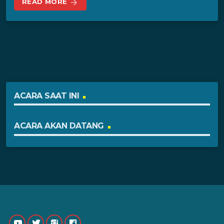
READ MORE
arrow_forward
ACARA SAAT INI
ACARA AKAN DATANG