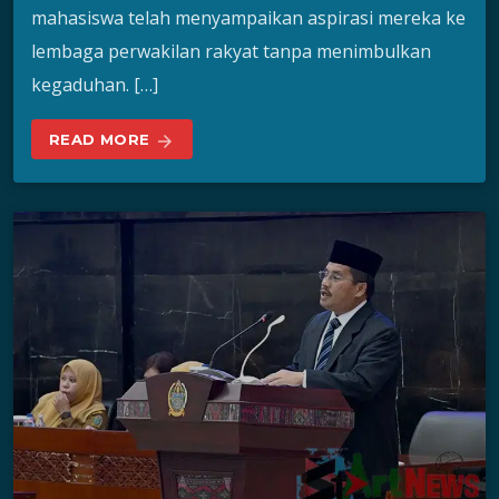
mahasiswa telah menyampaikan aspirasi mereka ke
lembaga perwakilan rakyat tanpa menimbulkan
kegaduhan. […]
READ MORE
arrow_forward