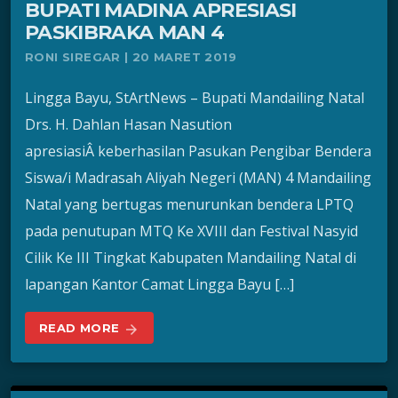
BUPATI MADINA APRESIASI
PASKIBRAKA MAN 4
RONI SIREGAR | 20 MARET 2019
Lingga Bayu, StArtNews – Bupati Mandailing Natal
Drs. H. Dahlan Hasan Nasution
apresiasiÂ keberhasilan Pasukan Pengibar Bendera
Siswa/i Madrasah Aliyah Negeri (MAN) 4 Mandailing
Natal yang bertugas menurunkan bendera LPTQ
pada penutupan MTQ Ke XVIII dan Festival Nasyid
Cilik Ke III Tingkat Kabupaten Mandailing Natal di
lapangan Kantor Camat Lingga Bayu […]
READ MORE
arrow_forward