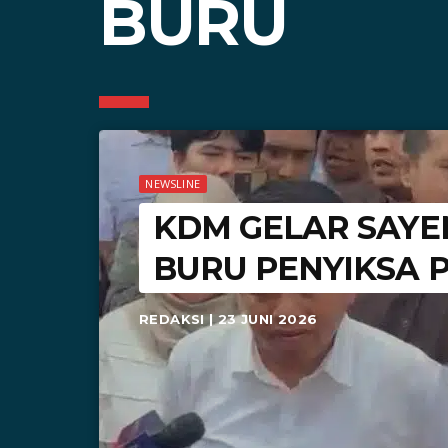
BURU
NEWSLINE
KDM GELAR SAYE
BURU PENYIKSA 
REDAKSI | 23 JUNI 2026