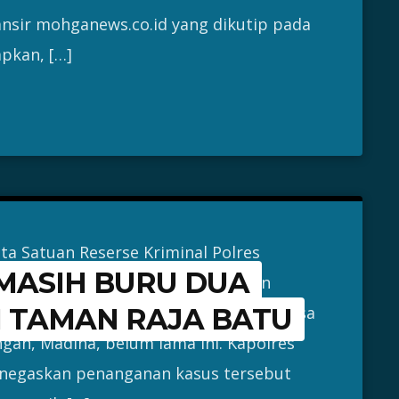
ansir mohganews.co.id yang dikutip pada
pkan, […]
a Satuan Reserse Kriminal Polres
MASIH BURU DUA
memburu dua pelaku pemerasan dan
a di objek wisata Taman Raja Batu, Desa
I TAMAN RAJA BATU
an, Madina, belum lama ini. Kapolres
enegaskan penanganan kasus tersebut