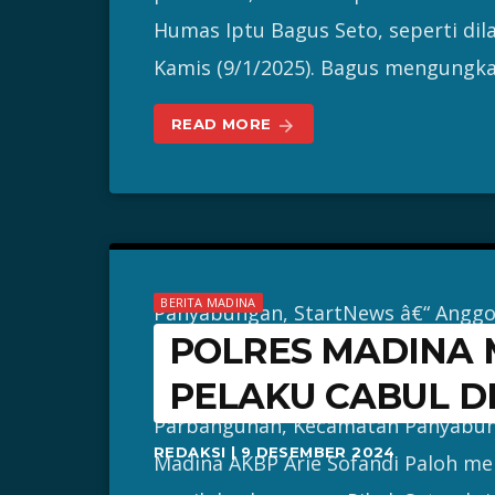
Humas Iptu Bagus Seto, seperti dil
Kamis (9/1/2025). Bagus mengungka
READ MORE
arrow_forward
BERITA MADINA
Panyabungan, StartNews â€“ Anggot
POLRES MADINA 
Mandailing Natal (Madina) masih 
pencabulan terhadap seorang wanit
PELAKU CABUL D
Parbangunan, Kecamatan Panyabung
REDAKSI | 9 DESEMBER 2024
Madina AKBP Arie Sofandi Paloh m