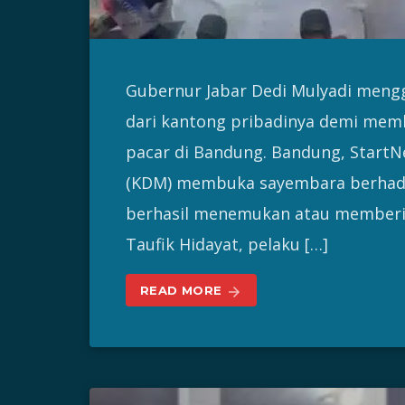
Gubernur Jabar Dedi Mulyadi meng
dari kantong pribadinya demi mem
pacar di Bandung. Bandung, StartN
(KDM) membuka sayembara berhadia
berhasil menemukan atau memberik
Taufik Hidayat, pelaku […]
READ MORE
arrow_forward