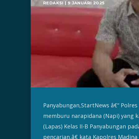
REDAKSI | 9 JANUARI 2025
Panyabungan,StartNews â€“ Polres 
memburu narapidana (Napi) yang 
(Lapas) Kelas II-B Panyabungan pa
pencarian,â€ kata Kapolres Madina 