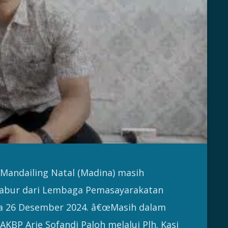
Mandailing Natal (Madina) masih
kabur dari Lembaga Pemasayarakatan
da 26 Desember 2024. â€œMasih dalam
AKBP Arie Sofandi Paloh melalui Plh. Kasi