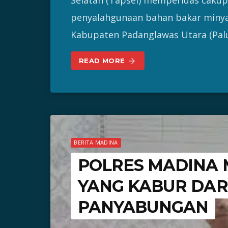
penyalahgunaan bahan bakar minyak 
Kabupaten Padanglawas Utara (Pal
READ MORE
arrow_forward
BERITA MADINA
POLRES MADINA 
YANG KABUR DAR
PANYABUNGAN