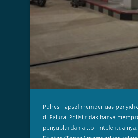
Polres Tapsel memperluas penyidi
di Paluta. Polisi tidak hanya memp
penyuplai dan aktor intelektualnya.
Selatan (Tapsel) memperluas cakup