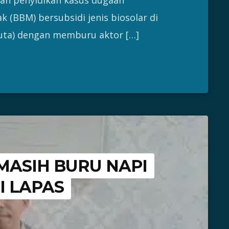
(BBM) bersubsidi jenis biosolar di
uta) dengan memburu aktor […]
MASIH BURU NAPI
I LAPAS