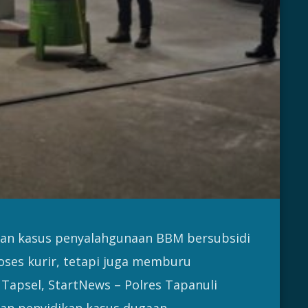
kan kasus penyalahgunaan BBM bersubsidi
roses kurir, tetapi juga memburu
 Tapsel, StartNews – Polres Tapanuli
an penyidikan kasus dugaan