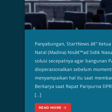
Panyabungan, StartNews â€” Ketua
Natal (Madina) Nisâ€™ad Sidik Na
solusi secepatnya agar bangunan 
dioperasionalkan sebelum moment
menyampaikan hal itu saat memb
Berkarya saat Rapat Paripurna DP
[…]
READ MORE
arrow_forward