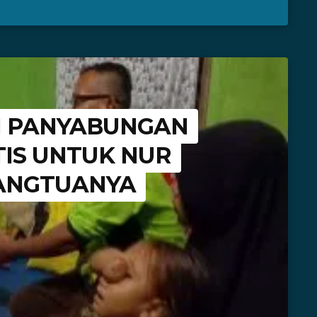
N PANYABUNGAN
TIS UNTUK NUR
ANGTUANYA