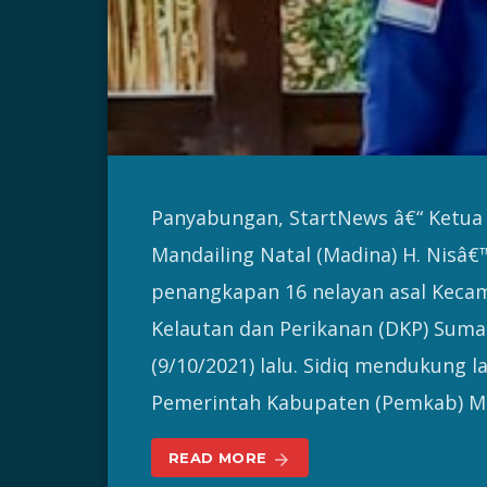
Panyabungan, StartNews â€“ Ketua 
Mandailing Natal (Madina) H. Nisâ
penangkapan 16 nelayan asal Keca
Kelautan dan Perikanan (DKP) Suma
(9/10/2021) lalu. Sidiq mendukung 
Pemerintah Kabupaten (Pemkab) Ma
READ MORE
arrow_forward