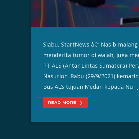
Siabu, StartNews â€“ Nasib malang
menderita tumor di wajah, juga me
PT ALS (Antar Lintas Sumatera) Pe
Nasution. Rabu (29/9/2021) kemarin
Bus ALS tujuan Medan kepada Nur J
READ MORE
arrow_forward