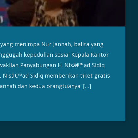
 yang menimpa Nur Jannah, balita yang
nggugah kepedulian sosial Kepala Kantor
rwakilan Panyabungan H. Nisâ€™ad Sidiq
, Nisâ€™ad Sidiq memberikan tiket gratis
annah dan kedua orangtuanya. […]