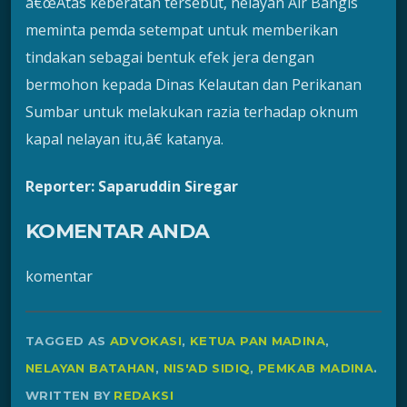
â€œAtas keberatan tersebut, nelayan Air Bangis
meminta pemda setempat untuk memberikan
tindakan sebagai bentuk efek jera dengan
bermohon kepada Dinas Kelautan dan Perikanan
Sumbar untuk melakukan razia terhadap oknum
kapal nelayan itu,â€ katanya.
Reporter: Saparuddin Siregar
KOMENTAR ANDA
komentar
TAGGED AS
ADVOKASI
,
KETUA PAN MADINA
,
NELAYAN BATAHAN
,
NIS'AD SIDIQ
,
PEMKAB MADINA
.
WRITTEN BY
REDAKSI