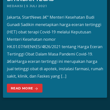
REDAKSI | 5 JULI 2021
Jakarta, StartNews â€“ Menteri Kesehatan Budi
Gunadi Sadikin menetapkan harga eceran tertinggi
(HET) obat terapi Covid-19 melalui Keputusan
Menteri Kesehatan nomor
HK.01.07/MENKES/4826/2021 tentang Harga Eceran
Tertinggi Obat Dalam Masa Pandemi Covid-19.
â€œHarga eceran tertinggi ini merupakan harga
jual tetinggi obat di apotek, instalasi farmasi, rumah
sakit, klinik, dan Faskes yang […]
READ MORE
arrow_forward