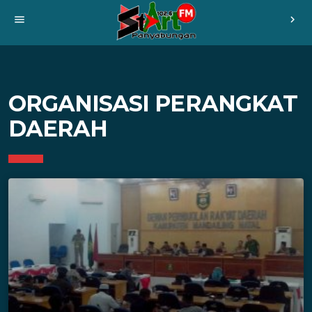
menu
chevron_right
ORGANISASI PERANGKAT
DAERAH