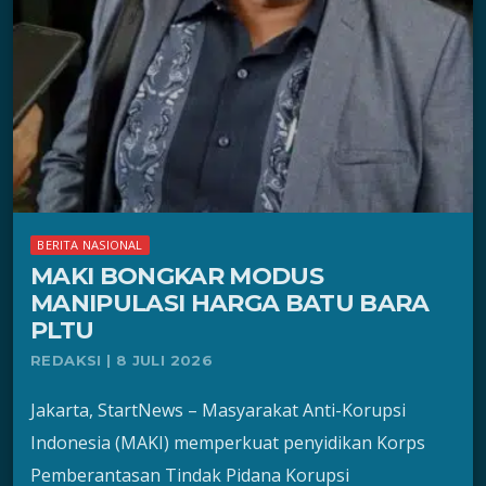
BERITA NASIONAL
MAKI BONGKAR MODUS
MANIPULASI HARGA BATU BARA
PLTU
REDAKSI | 8 JULI 2026
Jakarta, StartNews – Masyarakat Anti-Korupsi
Indonesia (MAKI) memperkuat penyidikan Korps
Pemberantasan Tindak Pidana Korupsi