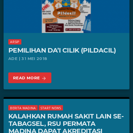
ARSIP
PEMILIHAN DA’I CILIK (PILDACIL)
ADE | 31 MEI 2018
READ MORE
arrow_forward
BERITA MADINA
START NEWS
KALAHKAN RUMAH SAKIT LAIN SE-
TABAGSEL, RSU PERMATA
MADINA DAPAT AKREDITASI