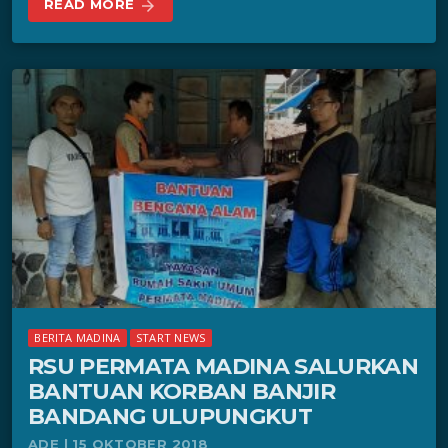
READ MORE
arrow_forward
BERITA MADINA
START NEWS
RSU PERMATA MADINA SALURKAN
BANTUAN KORBAN BANJIR
BANDANG ULUPUNGKUT
ADE | 15 OKTOBER 2018