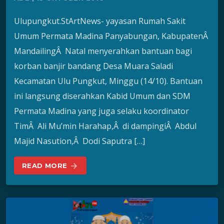
Ulupungkut.StArtNews- yayasan Rumah Sakit
Umum Permata Madina Panyabungan, KabupatenÂ
MandailingÂ Natal menyerahkan bantuan bagi
korban banjir bandang Desa Muara Saladi
Kecamatan Ulu Pungkut, Minggu (14/10). Bantuan
ini langsung diserahkan Kabid Umum dan SDM
Permata Madina yang juga selaku koordinator
TimÂ Ali Mu’min Harahap,Â di dampingiÂ Abdul
Majid Nasution,Â Dodi Saputra […]
READ MORE
arrow_forward