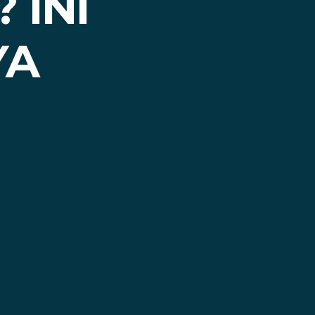
 INI
YA