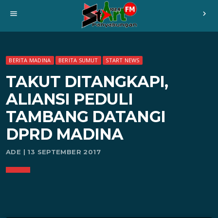
menu
chevron_right
BERITA MADINA
BERITA SUMUT
START NEWS
TAKUT DITANGKAPI,
ALIANSI PEDULI
TAMBANG DATANGI
DPRD MADINA
ADE | 13 SEPTEMBER 2017