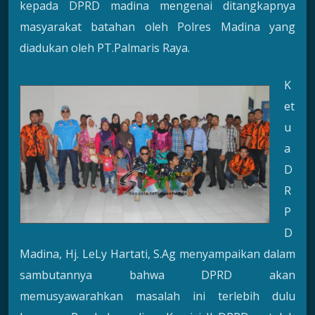
kepada DPRD madina mengenai ditangkapnya
masyarakat batahan oleh Polres Madina yang
diadukan oleh PT.Palmaris Raya.
K
et
u
a
D
R
P
D
Madina, Hj. LeLy Hartati, S.Ag menyampaikan dalam
sambutannya bahwa DPRD akan
memusyawarahkan masalah ini terlebih dulu