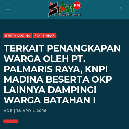
menu
chevron_right
BERITA MADINA
START NEWS
TERKAIT PENANGKAPAN
WARGA OLEH PT.
PALMARIS RAYA, KNPI
MADINA BESERTA OKP
LAINNYA DAMPINGI
WARGA BATAHAN I
ADE | 18 APRIL 2016