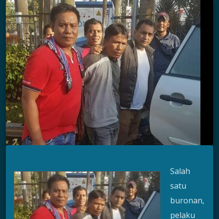
Salah
satu
buronan,
pelaku