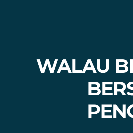
WALAU BER
BER
PEN