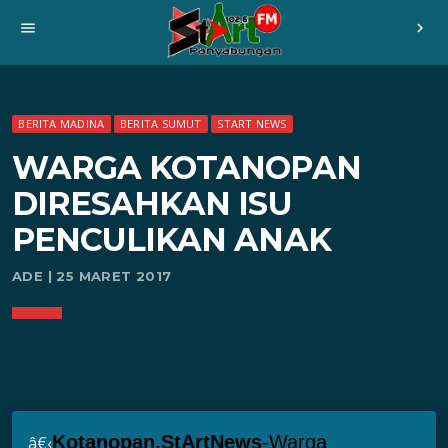
menu
chevron_right
BERITA MADINA
BERITA SUMUT
START NEWS
WARGA KOTANOPAN
DIRESAHKAN ISU
PENCULIKAN ANAK
ADE | 25 MARET 2017
Kotanopan.StArtNews
-Warga
â€‹