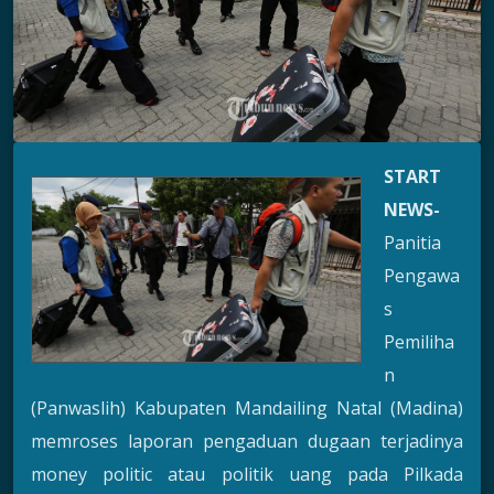
START
NEWS-
Panitia
Pengawa
s
Pemiliha
n
(Panwaslih) Kabupaten Mandailing Natal (Madina)
memroses laporan pengaduan dugaan terjadinya
money politic atau politik uang pada Pilkada