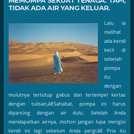
MEMOMPA SEKUAT TENAGA. TAPI,
TIDAK ADA AIR YANG KELUAR.
Lalu ia
melihat
ada kendi
kecil di
sebelah
pompa
itu
dengan
mulutnya tertutup gabus dan tertempel kertas
dengan tulisan,â€Sahabat, pompa ini harus
dipancing dengan air dulu.. Setelah Anda
mendapatkan airnya, mohon jangan lupa mengisi
kendi ini lagi sebelum Anda pergi.â€ Pria itu