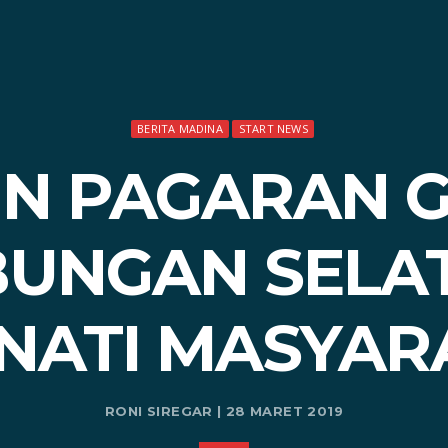
BERITA MADINA
START NEWS
UN PAGARAN 
BUNGAN SELA
INATI MASYAR
RONI SIREGAR | 28 MARET 2019