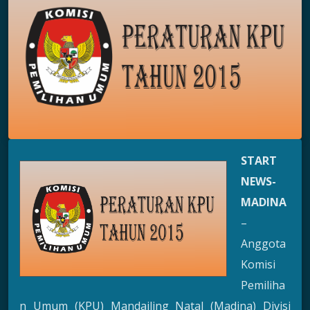
START
NEWS-
MADINA
–
Anggota
Komisi
Pemiliha
n Umum (KPU) Mandailing Natal (Madina) Divisi