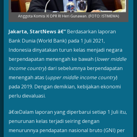
Anggota Komisi XI DPR RI Heri Gunawan. (FOTO: ISTIMEWA)
Jakarta, StartNews â€“
Berdasarkan laporan
Bank Dunia (World Bank) pada 1 Juli 2021,
Indonesia dinyatakan turun kelas menjadi negara
berpendapatan menengah ke bawah (
lower middle
income country
) dari sebelumnya berpendapatan
menengah atas (
upper middle income country
)
pada 2019. Dengan demikian, kebijakan ekonomi
perlu dievaluasi.
â€œDalam laporan yang diperbarui setiap 1 Juli itu,
penurunan kelas terjadi seiring dengan
menurunnya pendapatan nasional bruto (GNI) per