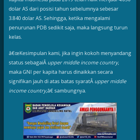
dolar AS dari posisi tahun sebelumnya sebesar
3.840 dolar AS. Sehingga, ketika mengalami
penurunan PDB sedikit saja, maka langsung turun
kelas.
â€œKesimpulan kami, jika ingin kokoh menyandang
status sebagaiÂ
upper middle income country
,
maka GNI per kapita harus dinaikkan secara
signifikan jauh di atas batas syaratÂ
upper middle
income country
,â€ sambungnya.