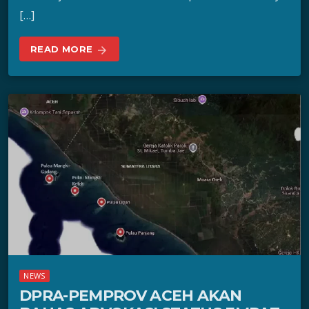
[…]
READ MORE
arrow_forward
NEWS
DPRA-PEMPROV ACEH AKAN