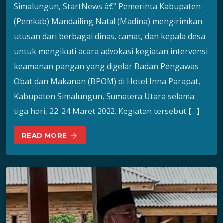
Simalungun, StartNews â€“ Pemerinta Kabupaten
(Pemkab) Mandailing Natal (Madina) mengirimkan
utusan dari berbagai dinas, camat, dan kepala desa
untuk mengikuti acara advokasi kegiatan intervensi
keamanan pangan yang digelar Badan Pengawas
Obat dan Makanan (BPOM) di Hotel Inna Parapat,
Kabupaten Simalungun, Sumatera Utara selama
tiga hari, 22-24 Maret 2022. Kegiatan tersebut […]
READ MORE
arrow_forward