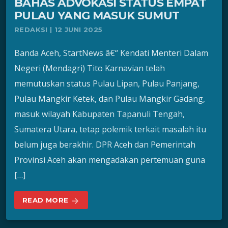
BAHAS ADVOKASI STATUS EMPAT
PULAU YANG MASUK SUMUT
REDAKSI | 12 JUNI 2025
Banda Aceh, StartNews â€“ Kendati Menteri Dalam
Negeri (Mendagri) Tito Karnavian telah
memutuskan status Pulau Lipan, Pulau Panjang,
Pulau Mangkir Ketek, dan Pulau Mangkir Gadang,
masuk wilayah Kabupaten Tapanuli Tengah,
Sumatera Utara, tetap polemik terkait masalah itu
belum juga berakhir. DPR Aceh dan Pemerintah
Provinsi Aceh akan mengadakan pertemuan guna
[…]
READ MORE
arrow_forward