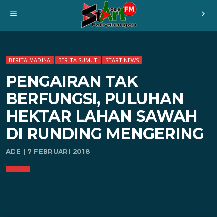
menu
chevron_right
BERITA MADINA
BERITA SUMUT
START NEWS
PENGAIRAN TAK
BERFUNGSI, PULUHAN
HEKTAR LAHAN SAWAH
DI RUNDING MENGERING
ADE | 7 FEBRUARI 2018