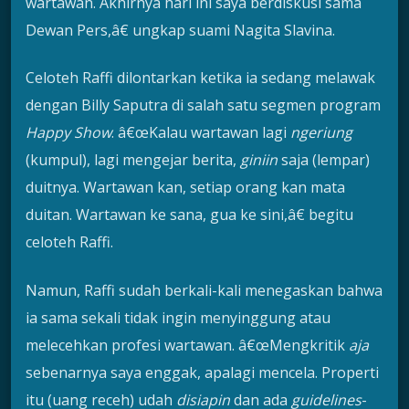
wartawan. Akhirnya hari ini saya berdiskusi sama
Dewan Pers,â€ ungkap suami Nagita Slavina.
Celoteh Raffi dilontarkan ketika ia sedang melawak
dengan Billy Saputra di salah satu segmen program
Happy Show
. â€œKalau wartawan lagi
ngeriung
(kumpul), lagi mengejar berita,
giniin
saja (lempar)
duitnya. Wartawan kan, setiap orang kan mata
duitan. Wartawan ke sana, gua ke sini,â€ begitu
celoteh Raffi.
Namun, Raffi sudah berkali-kali menegaskan bahwa
ia sama sekali tidak ingin menyinggung atau
melecehkan profesi wartawan. â€œMengkritik
aja
sebenarnya saya enggak, apalagi mencela. Properti
itu (uang receh) udah
disiapin
dan ada
guidelines
-