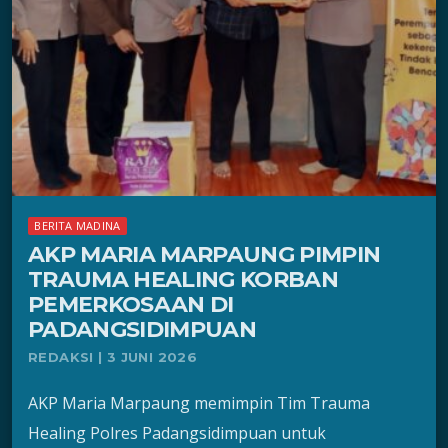
BERITA MADINA
AKP MARIA MARPAUNG PIMPIN
TRAUMA HEALING KORBAN
PEMERKOSAAN DI
PADANGSIDIMPUAN
REDAKSI | 3 JUNI 2026
AKP Maria Marpaung memimpin Tim Trauma
Healing Polres Padangsidimpuan untuk