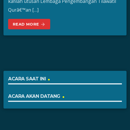
kafilah utusan Lembaga Pengembangan Tilawatil
Qurâ€™an […]
READ MORE
arrow_forward
ACARA SAAT INI
ACARA AKAN DATANG