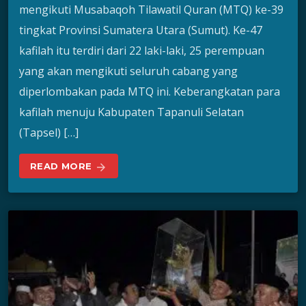
mengikuti Musabaqoh Tilawatil Quran (MTQ) ke-39
tingkat Provinsi Sumatera Utara (Sumut). Ke-47
kafilah itu terdiri dari 22 laki-laki, 25 perempuan
yang akan mengikuti seluruh cabang yang
diperlombakan pada MTQ ini. Keberangkatan para
kafilah menuju Kabupaten Tapanuli Selatan
(Tapsel) […]
READ MORE
arrow_forward