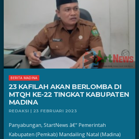
BERITA MADINA
23 KAFILAH AKAN BERLOMBA DI
MTQH KE-22 TINGKAT KABUPATEN
MADINA
REDAKSI | 23 FEBRUARI 2023
Panyabungan, StartNews â€“ Pemerintah
Kabupaten (Pemkab) Mandailing Natal (Madina)