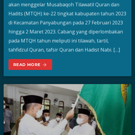
akan menggelar Musabaqoh Tilawatil Quran dan
Hadits (MTQH) ke-22 tingkat kabupaten tahun 2023
di Kecamatan Panyabungan pada 27 Februari 2023
hingga 2 Maret 2023. Cabang yang diperlombakan
pada MTQH tahun meliputi ini tilawah, tartil,
tahfidzul Quran, tafsir Quran dan Hadist Nabi. […]
READ MORE
arrow_forward