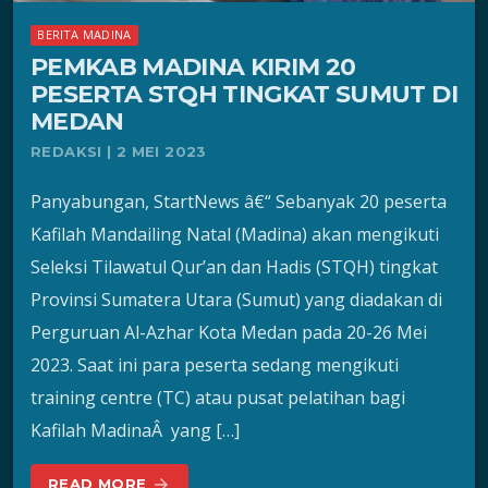
BERITA MADINA
PEMKAB MADINA KIRIM 20
PESERTA STQH TINGKAT SUMUT DI
MEDAN
REDAKSI | 2 MEI 2023
Panyabungan, StartNews â€“ Sebanyak 20 peserta
Kafilah Mandailing Natal (Madina) akan mengikuti
Seleksi Tilawatul Qur’an dan Hadis (STQH) tingkat
Provinsi Sumatera Utara (Sumut) yang diadakan di
Perguruan Al-Azhar Kota Medan pada 20-26 Mei
2023. Saat ini para peserta sedang mengikuti
training centre (TC) atau pusat pelatihan bagi
Kafilah MadinaÂ yang […]
READ MORE
arrow_forward