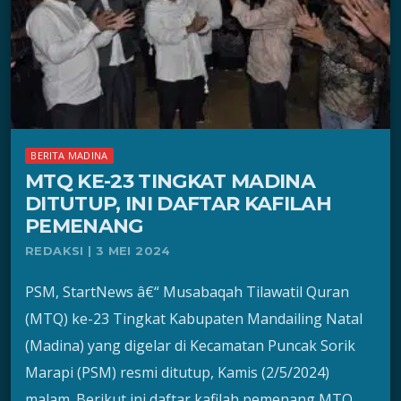
BERITA MADINA
MTQ KE-23 TINGKAT MADINA
DITUTUP, INI DAFTAR KAFILAH
PEMENANG
REDAKSI | 3 MEI 2024
PSM, StartNews â€“ Musabaqah Tilawatil Quran
(MTQ) ke-23 Tingkat Kabupaten Mandailing Natal
(Madina) yang digelar di Kecamatan Puncak Sorik
Marapi (PSM) resmi ditutup, Kamis (2/5/2024)
malam. Berikut ini daftar kafilah pemenang MTQ