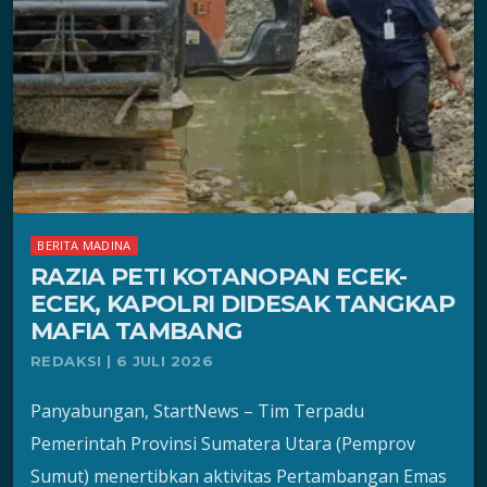
BERITA MADINA
RAZIA PETI KOTANOPAN ECEK-
ECEK, KAPOLRI DIDESAK TANGKAP
MAFIA TAMBANG
REDAKSI | 6 JULI 2026
Panyabungan, StartNews – Tim Terpadu
Pemerintah Provinsi Sumatera Utara (Pemprov
Sumut) menertibkan aktivitas Pertambangan Emas