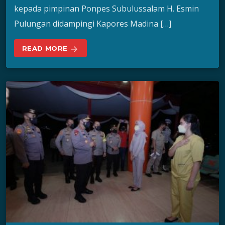
kepada pimpinan Ponpes Subulussalam H. Esmin
Pulungan didampingi Kapores Madina […]
READ MORE
arrow_forward