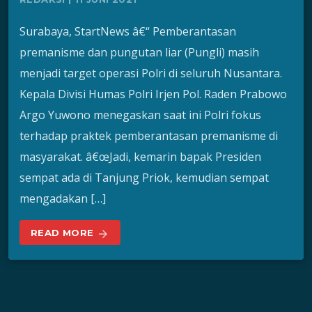
Surabaya, StartNews â€“ Pemberantasan
premanisme dan pungutan liar (Pungli) masih
menjadi target operasi Polri di seluruh Nusantara.
Kepala Divisi Humas Polri Irjen Pol. Raden Prabowo
Argo Yuwono menegaskan saat ini Polri fokus
terhadap praktek pemberantasan premanisme di
masyarakat. â€œJadi, kemarin bapak Presiden
sempat ada di Tanjung Priok, kemudian sempat
mengadakan […]
READ MORE
arrow_forward