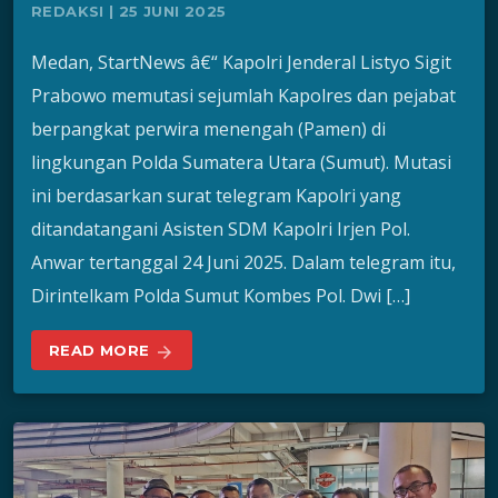
REDAKSI | 25 JUNI 2025
Medan, StartNews â€“ Kapolri Jenderal Listyo Sigit
Prabowo memutasi sejumlah Kapolres dan pejabat
berpangkat perwira menengah (Pamen) di
lingkungan Polda Sumatera Utara (Sumut). Mutasi
ini berdasarkan surat telegram Kapolri yang
ditandatangani Asisten SDM Kapolri Irjen Pol.
Anwar tertanggal 24 Juni 2025. Dalam telegram itu,
Dirintelkam Polda Sumut Kombes Pol. Dwi […]
READ MORE
arrow_forward