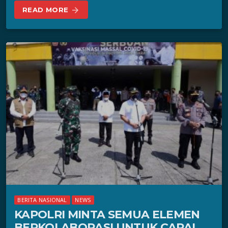
READ MORE
arrow_forward
BERITA NASIONAL
NEWS
KAPOLRI MINTA SEMUA ELEMEN
BERKOLABORASI UNTUK CAPAI