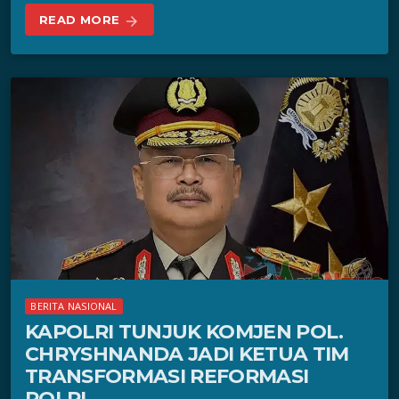
READ MORE
arrow_forward
BERITA NASIONAL
KAPOLRI TUNJUK KOMJEN POL.
CHRYSHNANDA JADI KETUA TIM
TRANSFORMASI REFORMASI
POLRI