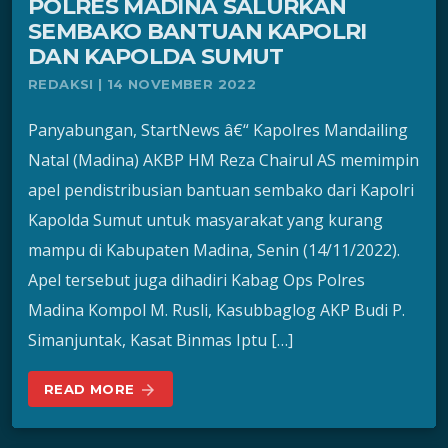
POLRES MADINA SALURKAN
SEMBAKO BANTUAN KAPOLRI
DAN KAPOLDA SUMUT
REDAKSI | 14 NOVEMBER 2022
Panyabungan, StartNews â€“ Kapolres Mandailing
Natal (Madina) AKBP HM Reza Chairul AS memimpin
apel pendistribusian bantuan sembako dari Kapolri
Kapolda Sumut untuk masyarakat yang kurang
mampu di Kabupaten Madina, Senin (14/11/2022).
Apel tersebut juga dihadiri Kabag Ops Polres
Madina Kompol M. Rusli, Kasubbaglog AKP Budi P.
Simanjuntak, Kasat Binmas Iptu […]
READ MORE
arrow_forward