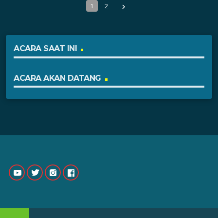
1
2
navigate_next
ACARA SAAT INI
ACARA AKAN DATANG