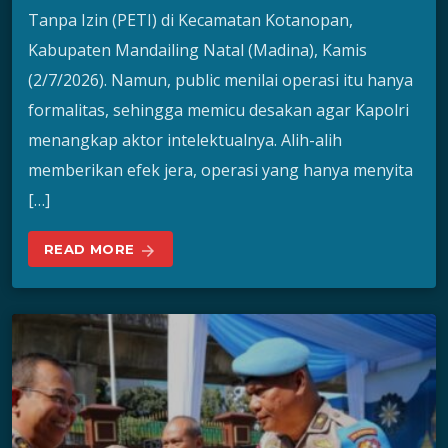
Tanpa Izin (PETI) di Kecamatan Kotanopan,
Kabupaten Mandailing Natal (Madina), Kamis
(2/7/2026). Namun, public menilai operasi itu hanya
formalitas, sehingga memicu desakan agar Kapolri
menangkap aktor intelektualnya. Alih-alih
memberikan efek jera, operasi yang hanya menyita
[…]
READ MORE
arrow_forward