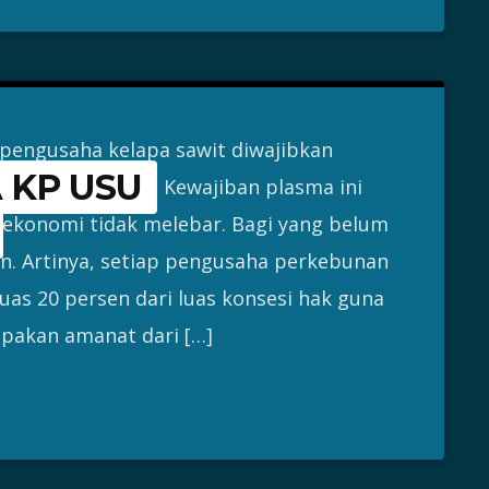
pengusaha kelapa sawit diwajibkan
 KP USU
uk masyarakat. Kewajiban plasma ini
 ekonomi tidak melebar. Bagi yang belum
an. Artinya, setiap pengusaha perkebunan
s 20 persen dari luas konsesi hak guna
pakan amanat dari […]