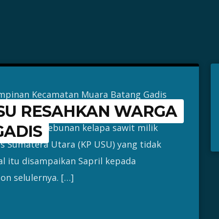
mpinan Kecamatan Muara Batang Gadis
USU RESAHKAN WARGA
atu) Sapril, SE menyebut sebagian besar
ahaan perkebunan kelapa sawit milik
GADIS
s Sumatera Utara (KP USU) yang tidak
l itu disampaikan Sapril kepada
on selulernya. […]