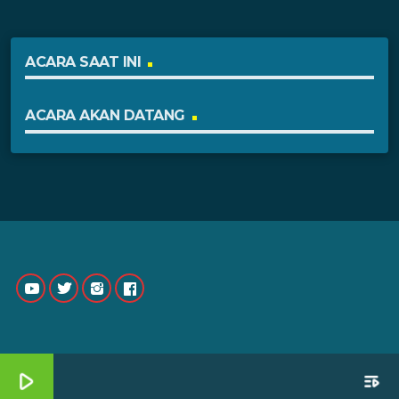
ACARA SAAT INI
ACARA AKAN DATANG
play_arrow
playlist_play