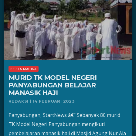
BERITA MADINA
MURID TK MODEL NEGERI
PANYABUNGAN BELAJAR
MANASIK HAJI
REDAKSI | 14 FEBRUARI 2023
Panyabungan, StartNews â€“ Sebanyak 80 murid
TK Model Negeri Panyabungan mengikuti
pembelajaran manasik haji di Masjid Agung Nur Ala