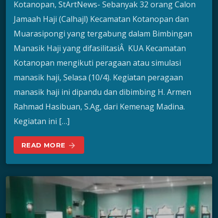
Kotanopan, StArtNews- Sebanyak 32 orang Calon
Jamaah Haji (Calhajl) Kecamatan Kotanopan dan
Muarasipongi yang tergabung dalam Bimbingan
Manasik Haji yang difasilitasiÂ KUA Kecamatan
Kotanopan mengikuti peragaan atau simulasi
manasik haji, Selasa (10/4). Kegiatan peragaan
manasik haji ini dipandu dan dibimbing H. Armen
Rahmad Hasibuan, S.Ag, dari Kemenag Madina.
Kegiatan ini […]
READ MORE
arrow_forward