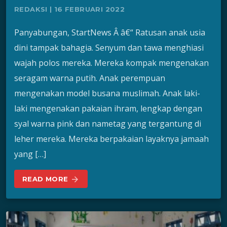
REDAKSI | 16 FEBRUARI 2022
Panyabungan, StartNews Â â€“ Ratusan anak usia
dini tampak bahagia. Senyum dan tawa menghiasi
wajah polos mereka. Mereka kompak mengenakan
seragam warna putih. Anak perempuan
mengenakan model busana muslimah. Anak laki-
laki mengenakan pakaian ihram, lengkap dengan
syal warna pink dan nametag yang tergantung di
leher mereka. Mereka berpakaian layaknya jamaah
yang […]
READ MORE
arrow_forward