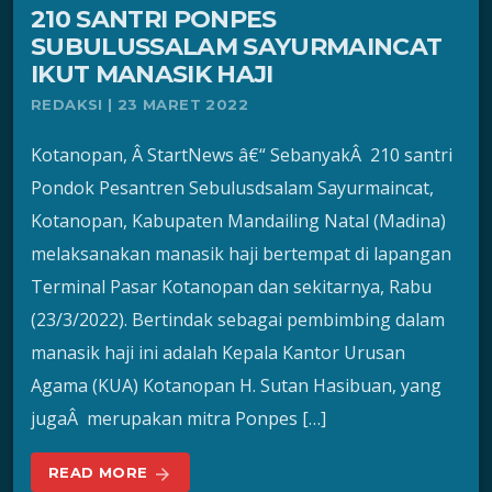
210 SANTRI PONPES
SUBULUSSALAM SAYURMAINCAT
IKUT MANASIK HAJI
REDAKSI | 23 MARET 2022
Kotanopan, Â StartNews â€“ SebanyakÂ 210 santri
Pondok Pesantren Sebulusdsalam Sayurmaincat,
Kotanopan, Kabupaten Mandailing Natal (Madina)
melaksanakan manasik haji bertempat di lapangan
Terminal Pasar Kotanopan dan sekitarnya, Rabu
(23/3/2022). Bertindak sebagai pembimbing dalam
manasik haji ini adalah Kepala Kantor Urusan
Agama (KUA) Kotanopan H. Sutan Hasibuan, yang
jugaÂ merupakan mitra Ponpes […]
READ MORE
arrow_forward