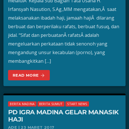
melaluiÂ Kepala Sub Bagian Tata Usaha H.
Irfansyah Nasution, S.Ag.,MM mengatakan,Â saat
melaksanakan ibadah haji, jamaah hajiÂ dilarang
berbuat dan berperilaku rafats, berbuat fusuq, dan
jidal. “Sifat dan perbuatanÂ rafatsÂ adalah
mengeluarkan perkataan tidak senonoh yang
mengandung unsur kecabulan (porno), yang
membangkitkan […]
READ MORE
arrow_forward
BERITA MADINA
BERITA SUMUT
START NEWS
PD IGRA MADINA GELAR MANASIK
HAJI
ADE | 23 MARET 2017