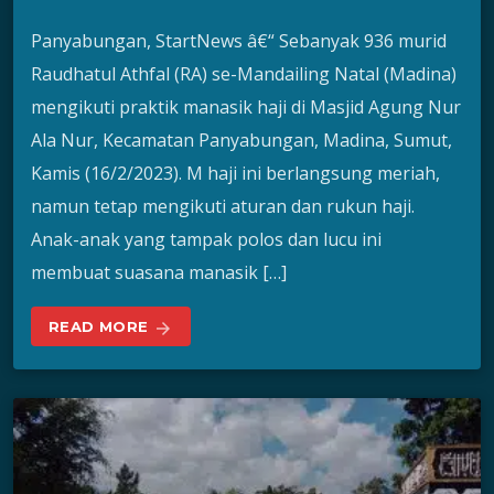
Panyabungan, StartNews â€“ Sebanyak 936 murid
Raudhatul Athfal (RA) se-Mandailing Natal (Madina)
mengikuti praktik manasik haji di Masjid Agung Nur
Ala Nur, Kecamatan Panyabungan, Madina, Sumut,
Kamis (16/2/2023). M haji ini berlangsung meriah,
namun tetap mengikuti aturan dan rukun haji.
Anak-anak yang tampak polos dan lucu ini
membuat suasana manasik […]
READ MORE
arrow_forward