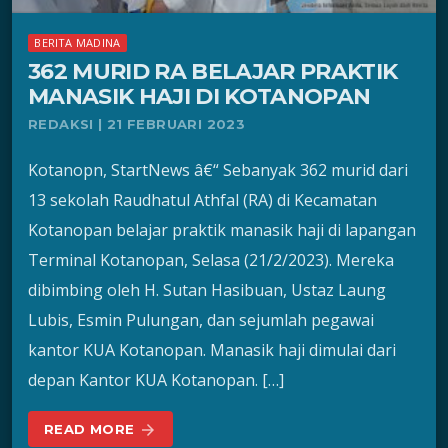
BERITA MADINA
362 MURID RA BELAJAR PRAKTIK
MANASIK HAJI DI KOTANOPAN
REDAKSI | 21 FEBRUARI 2023
Kotanopn, StartNews â€“ Sebanyak 362 murid dari
13 sekolah Raudhatul Athfal (RA) di Kecamatan
Kotanopan belajar praktik manasik haji di lapangan
Terminal Kotanopan, Selasa (21/2/2023). Mereka
dibimbing oleh H. Sutan Hasibuan, Ustaz Laung
Lubis, Esmin Pulungan, dan sejumlah pegawai
kantor KUA Kotanopan. Manasik haji dimulai dari
depan Kantor KUA Kotanopan. […]
READ MORE
arrow_forward