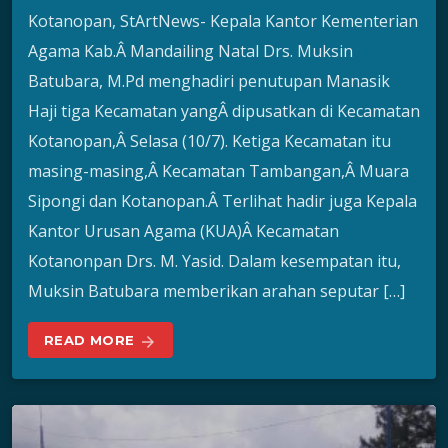
Kotanopan, StArtNews- Kepala Kantor Kementerian
Agama Kab.Â Mandailing Natal Drs. Muksin
Batubara, M.Pd menghadiri penutupan Manasik
Haji tiga Kecamatan yangÂ dipusatkan di Kecamatan
Kotanopan,Â Selasa (10/7). Ketiga Kecamatan itu
masing-masing,Â Kecamatan Tambangan,Â Muara
Sipongi dan Kotanopan.Â Terlihat hadir juga Kepala
Kantor Urusan Agama (KUA)Â Kecamatan
Kotanonpan Drs. M. Yasid. Dalam kesempatan itu,
Muksin Batubara memberikan arahan seputar […]
READ MORE
arrow_forward