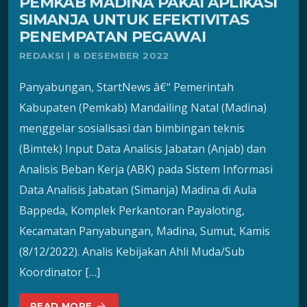
PEMKAB MADINA PAKAI APLIKASI
SIMANJA UNTUK EFEKTIVITAS
PENEMPATAN PEGAWAI
REDAKSI | 8 DESEMBER 2022
Panyabungan, StartNews â€“ Pemerintah
Kabupaten (Pemkab) Mandailing Natal (Madina)
menggelar sosialisasi dan bimbingan teknis
(Bimtek) Input Data Analisis Jabatan (Anjab) dan
Analisis Beban Kerja (ABK) pada Sistem Informasi
Data Analisis Jabatan (Simanja) Madina di Aula
Bappeda, Komplek Perkantoran Payaloting,
Kecamatan Panyabungan, Madina, Sumut, Kamis
(8/12/2022). Analis Kebijakan Ahli Muda/Sub
Koordinator […]
READ MORE
arrow_forward