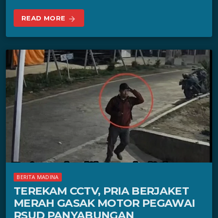
READ MORE
arrow_forward
BERITA MADINA
TEREKAM CCTV, PRIA BERJAKET
MERAH GASAK MOTOR PEGAWAI
RSUD PANYABUNGAN