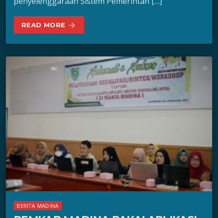
penyelenggaraan Sistem Pemerintah […]
READ MORE
arrow_forward
BERITA MADINA