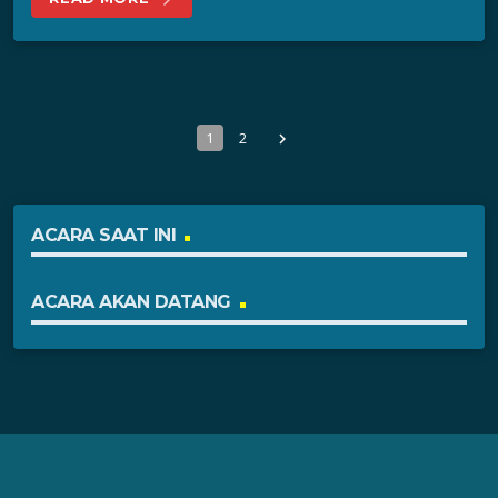
1
2
navigate_next
ACARA SAAT INI
ACARA AKAN DATANG