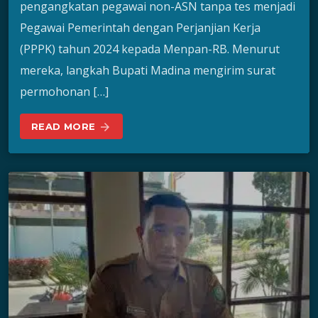
pengangkatan pegawai non-ASN tanpa tes menjadi
Pegawai Pemerintah dengan Perjanjian Kerja
(PPPK) tahun 2024 kepada Menpan-RB. Menurut
mereka, langkah Bupati Madina mengirim surat
permohonan […]
READ MORE
arrow_forward