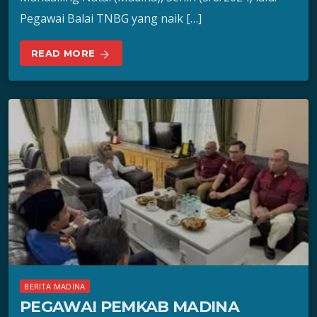
Pegawai Balai TNBG yang naik […]
READ MORE
arrow_forward
BERITA MADINA
PEGAWAI PEMKAB MADINA