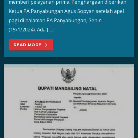
memberi pelayanan prima. Penghargaan diberikan
Ketua PA Panyabungan Agus Sopyan setelah apel
pagi di halaman PA Panyabungan, Senin
(15/1/2024). Ada […]
READ MORE
arrow_forward