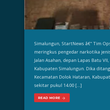
Simalungun, StartNews â€“ Tim Op
meringkus pengedar narkotika jenis 
Jalan Asahan, depan Lapas Batu VII,
Kabupaten Simalungun. Dika ditang
Kecamatan Dolok Hataran, Kabupate
sekitar pukul 14.00 […]
READ MORE
arrow_forward