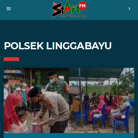
menu
chevron_right
POLSEK LINGGABAYU