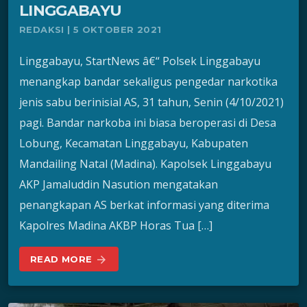
LINGGABAYU
REDAKSI | 5 OKTOBER 2021
Linggabayu, StartNews â€“ Polsek Linggabayu
menangkap bandar sekaligus pengedar narkotika
jenis sabu berinisial AS, 31 tahun, Senin (4/10/2021)
pagi. Bandar narkoba ini biasa beroperasi di Desa
Lobung, Kecamatan Linggabayu, Kabupaten
Mandailing Natal (Madina). Kapolsek Linggabayu
AKP Jamaluddin Nasution mengatakan
penangkapan AS berkat informasi yang diterima
Kapolres Madina AKBP Horas Tua […]
READ MORE
arrow_forward