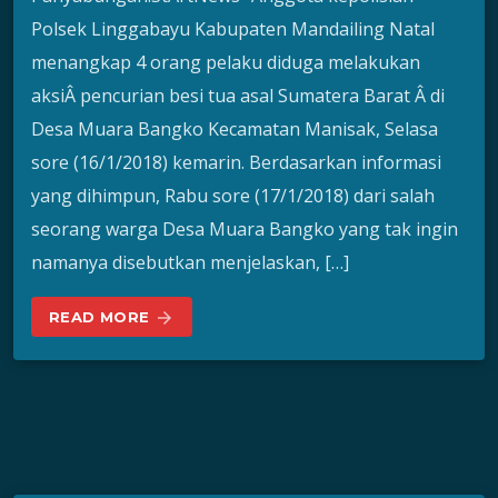
Polsek Linggabayu Kabupaten Mandailing Natal
menangkap 4 orang pelaku diduga melakukan
aksiÂ pencurian besi tua asal Sumatera Barat Â di
Desa Muara Bangko Kecamatan Manisak, Selasa
sore (16/1/2018) kemarin. Berdasarkan informasi
yang dihimpun, Rabu sore (17/1/2018) dari salah
seorang warga Desa Muara Bangko yang tak ingin
namanya disebutkan menjelaskan, […]
READ MORE
arrow_forward