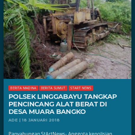
BERITA MADINA
BERITA SUMUT
START NEWS
POLSEK LINGGABAYU TANGKAP
PENCINCANG ALAT BERAT DI
DESA MUARA BANGKO
ADE | 18 JANUARI 2018
Panyabungan.StArtNews- Anggota kepolisian