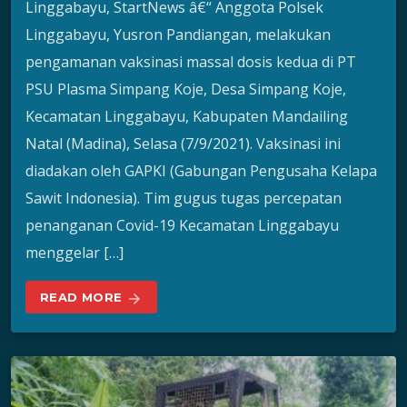
Linggabayu, StartNews â€“ Anggota Polsek
Linggabayu, Yusron Pandiangan, melakukan
pengamanan vaksinasi massal dosis kedua di PT
PSU Plasma Simpang Koje, Desa Simpang Koje,
Kecamatan Linggabayu, Kabupaten Mandailing
Natal (Madina), Selasa (7/9/2021). Vaksinasi ini
diadakan oleh GAPKI (Gabungan Pengusaha Kelapa
Sawit Indonesia). Tim gugus tugas percepatan
penanganan Covid-19 Kecamatan Linggabayu
menggelar […]
READ MORE
arrow_forward