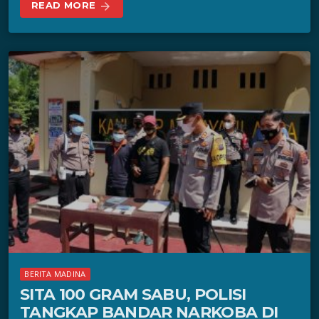
READ MORE
arrow_forward
BERITA MADINA
SITA 100 GRAM SABU, POLISI
TANGKAP BANDAR NARKOBA DI