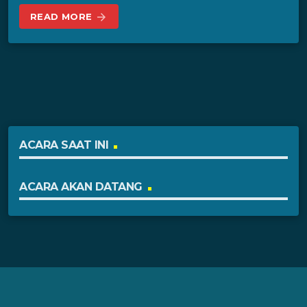
READ MORE
arrow_forward
ACARA SAAT INI
ACARA AKAN DATANG