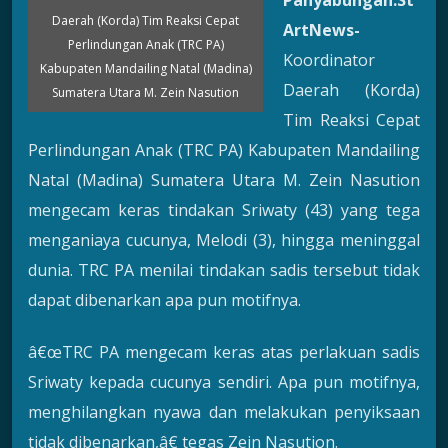
Panyabungan.St
Daerah (Korda) Tim Reaksi Cepat
ArtNews-
Perlindungan Anak (TRC PA)
Koordinator
Kabupaten Mandailing Natal (Madina)
Daerah (Korda)
Sumatera Utara M. Zein Nasution
Tim Reaksi Cepat
Perlindungan Anak (TRC PA) Kabupaten Mandailing
Natal (Madina) Sumatera Utara M. Zein Nasution
mengecam keras tindakan Sriwaty (43) yang tega
menganiaya cucunya, Melodi (3), hingga meninggal
dunia. TRC PA menilai tindakan sadis tersebut tidak
dapat dibenarkan apa pun motifnya.
â€œTRC PA mengecam keras atas perlakuan sadis
Sriwaty kepada cucunya sendiri. Apa pun motifnya,
menghilangkan nyawa dan melakukan penyiksaan
tidak dibenarkan,â€ tegas Zein Nasution.