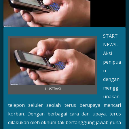
START
NEWS-
Aksi
penipua
n
dengan
mengg
ILUSTRASI
unakan
telepon seluler seolah terus berupaya mencari
korban. Dengan berbagai cara dan upaya, terus
dilakukan oleh oknum tak bertanggung jawab guna