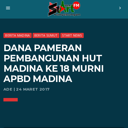
menu
chevron_right
BERITA MADINA
BERITA SUMUT
START NEWS
DANA PAMERAN
PEMBANGUNAN HUT
MADINA KE 18 MURNI
APBD MADINA
ADE | 24 MARET 2017