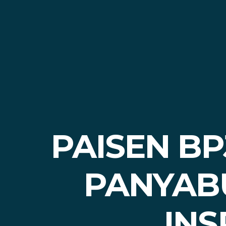
PAISEN B
PANYAB
INS