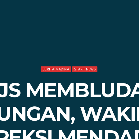
BERITA MADINA
START NEWS
PJS MEMBLUDA
UNGAN, WAKIL
PEKSI MEND