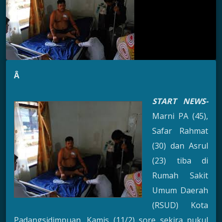
Â
START NEWS-
Marni PA (45),
Safar Rahmat
(30) dan Asrul
(23) tiba di
Rumah Sakit
Umum Daerah
(RSUD) Kota
Padangsidimpuan, Kamis (11/2) sore sekira pukul