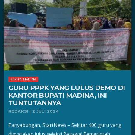
BERITA MADINA
GURU PPPK YANG LULUS DEMO DI
KANTOR BUPATI MADINA, INI
TUNTUTANNYA
REDAKSI | 2 JULI 2024
Panyabungan, StartNews – Sekitar 400 guru yang
dinyatakan lulus seleksi Pegawai Pemerintah