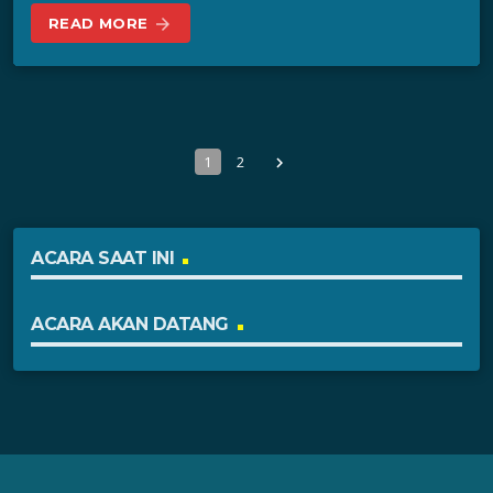
READ MORE
arrow_forward
1
2
navigate_next
ACARA SAAT INI
ACARA AKAN DATANG