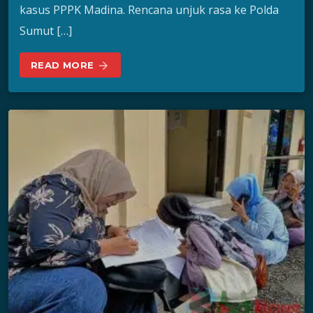
kasus PPPK Madina. Rencana unjuk rasa ke Polda
Sumut […]
READ MORE
arrow_forward