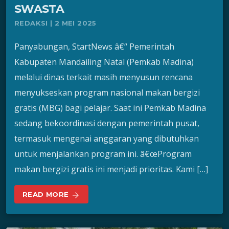
SWASTA
REDAKSI | 2 MEI 2025
Panyabungan, StartNews â€“ Pemerintah
Kabupaten Mandailing Natal (Pemkab Madina)
melalui dinas terkait masih menyusun rencana
menyukseskan program nasional makan bergizi
gratis (MBG) bagi pelajar. Saat ini Pemkab Madina
sedang bekoordinasi dengan pemerintah pusat,
termasuk mengenai anggaran yang dibutuhkan
untuk menjalankan program ini. â€œProgram
makan bergizi gratis ini menjadi prioritas. Kami […]
READ MORE
arrow_forward