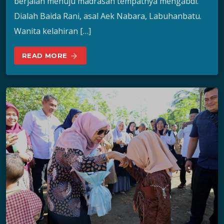
berjalan menuju madrasah tempatnya mengabdi.
Dialah Baida Rani, asal Aek Nabara, Labuhanbatu.
Wanita kelahiran […]
READ MORE
arrow_forward