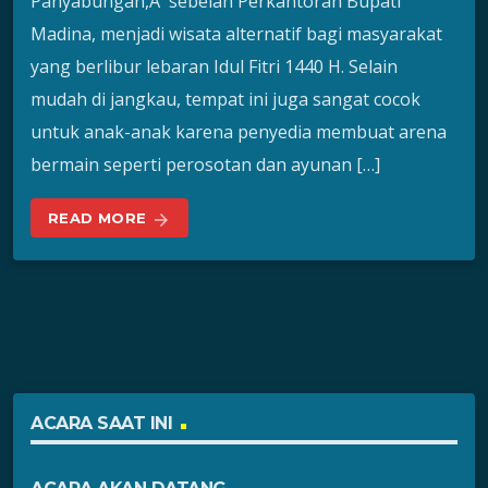
Panyabungan,Â sebelah Perkantoran Bupati
Madina, menjadi wisata alternatif bagi masyarakat
yang berlibur lebaran Idul Fitri 1440 H. Selain
mudah di jangkau, tempat ini juga sangat cocok
untuk anak-anak karena penyedia membuat arena
bermain seperti perosotan dan ayunan […]
READ MORE
arrow_forward
ACARA SAAT INI